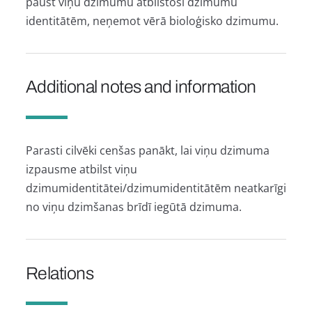
paust viņu dzimumu atbilstoši dzimumu
identitātēm, neņemot vērā bioloģisko dzimumu.
Additional notes and information
Parasti cilvēki cenšas panākt, lai viņu dzimuma
izpausme atbilst viņu
dzimumidentitātei/dzimumidentitātēm neatkarīgi
no viņu dzimšanas brīdī iegūtā dzimuma.
Relations