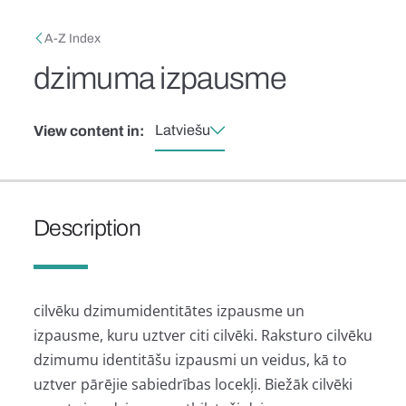
Skip to main content
Breadcrumb
A-Z Index
dzimuma izpausme
Latviešu
View content in:
Description
cilvēku dzimumidentitātes izpausme un
izpausme, kuru uztver citi cilvēki. Raksturo cilvēku
dzimumu identitāšu izpausmi un veidus, kā to
uztver pārējie sabiedrības locekļi. Biežāk cilvēki