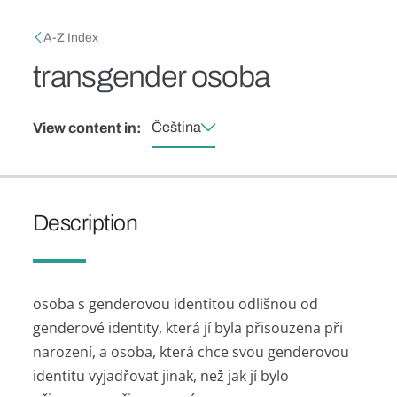
Skip to main content
Breadcrumb
A-Z Index
transgender osoba
Čeština
View content in:
Description
osoba s genderovou identitou odlišnou od
genderové identity, která jí byla přisouzena při
narození, a osoba, která chce svou genderovou
identitu vyjadřovat jinak, než jak jí bylo