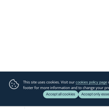
This site uses cookies. Visit our
o
cookies policy page
footer for more information and to change your pr
Accept all cookies
Accept only esse