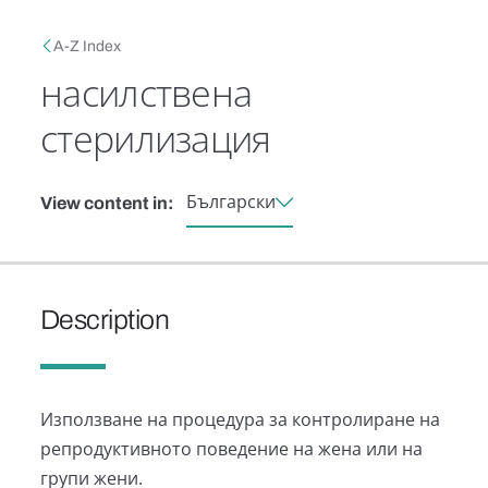
Skip to main content
Breadcrumb
A-Z Index
насилствена
стерилизация
Български
View content in:
Description
Използване на процедура за контролиране на
репродуктивното поведение на жена или на
групи жени.