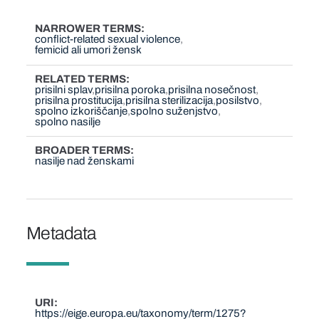
NARROWER TERMS
conflict-related sexual violence
femicid ali umori žensk
RELATED TERMS
prisilni splav
prisilna poroka
prisilna nosečnost
prisilna prostitucija
prisilna sterilizacija
posilstvo
spolno izkoriščanje
spolno suženjstvo
spolno nasilje
BROADER TERMS
nasilje nad ženskami
Metadata
URI
https://eige.europa.eu/taxonomy/term/1275?