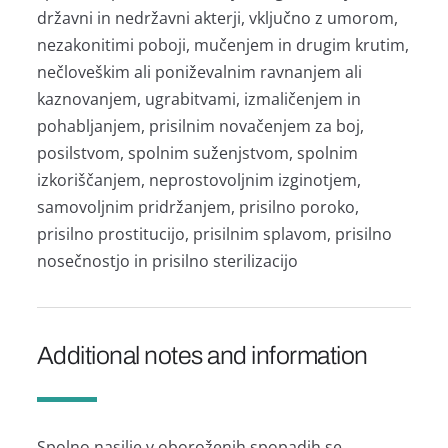
državni in nedržavni akterji, vključno z umorom,
nezakonitimi poboji, mučenjem in drugim krutim,
nečloveškim ali poniževalnim ravnanjem ali
kaznovanjem, ugrabitvami, izmaličenjem in
pohabljanjem, prisilnim novačenjem za boj,
posilstvom, spolnim suženjstvom, spolnim
izkoriščanjem, neprostovoljnim izginotjem,
samovoljnim pridržanjem, prisilno poroko,
prisilno prostitucijo, prisilnim splavom, prisilno
nosečnostjo in prisilno sterilizacijo
Additional notes and information
Spolno nasilje v oboroženih spopadih se