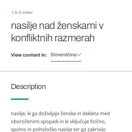
Skip to main content
Breadcrumb
A-Z Index
nasilje nad ženskami v
konfliktnih razmerah
Slovenščina
View content in:
Description
nasilje, ki ga doživljajo ženske in dekleta med
oboroženimi spopadi in ki vključuje fizično,
spolno in psihološko nasilje ter ga zakrivijo