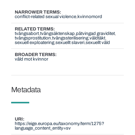
NARROWER TERMS
conflict-related sexual violence
kvinnomord
RELATED TERMS
tvångsabort
tvångsäktenskap
påtvingad graviditet
tvångsprostitution
tvångssterilisering
våldtäkt
sexuell exploatering
sexuellt slaveri
sexuellt våld
BROADER TERMS
våld mot kvinnor
Metadata
URI
https://eige.europa.eu/taxonomy/term/1275?
language_content_entity=sv