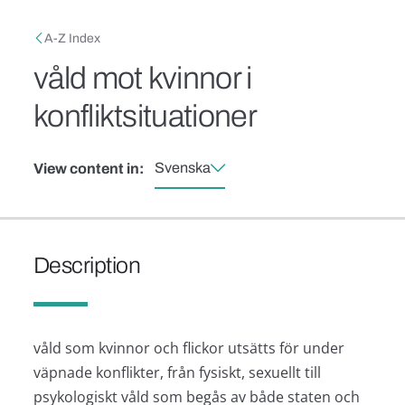
Skip to main content
Breadcrumb
A-Z Index
våld mot kvinnor i
konfliktsituationer
Svenska
View content in:
Description
våld som kvinnor och flickor utsätts för under
väpnade konflikter, från fysiskt, sexuellt till
psykologiskt våld som begås av både staten och