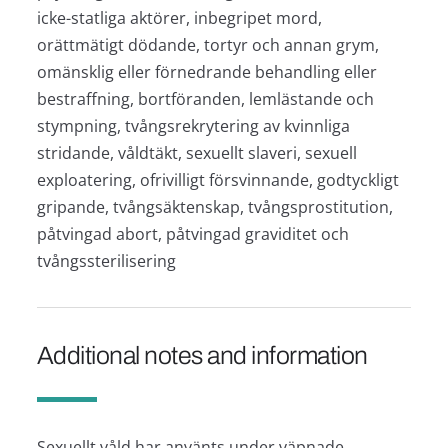
icke-statliga aktörer, inbegripet mord,
orättmätigt dödande, tortyr och annan grym,
omänsklig eller förnedrande behandling eller
bestraffning, bortföranden, lemlästande och
stympning, tvångsrekrytering av kvinnliga
stridande, våldtäkt, sexuellt slaveri, sexuell
exploatering, ofrivilligt försvinnande, godtyckligt
gripande, tvångsäktenskap, tvångsprostitution,
påtvingad abort, påtvingad graviditet och
tvångssterilisering
Additional notes and information
Sexuellt våld har använts under väpnade