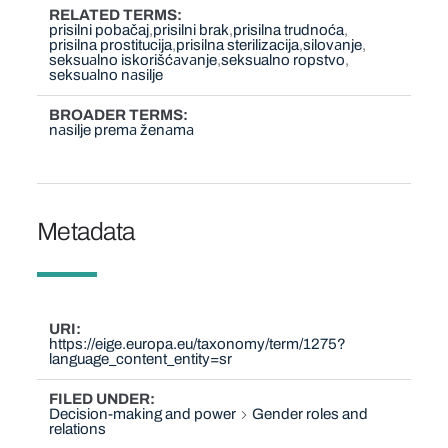
RELATED TERMS
prisilni pobačaj
prisilni brak
prisilna trudnoća
prisilna prostitucija
prisilna sterilizacija
silovаnje
seksuаlno iskorišćаvаnje
seksualno ropstvo
seksuаlno nаsilje
BROADER TERMS
nаsilje premа ženаmа
Metadata
URI
https://eige.europa.eu/taxonomy/term/1275?
language_content_entity=sr
FILED UNDER
Decision-making and power
Gender roles and
relations