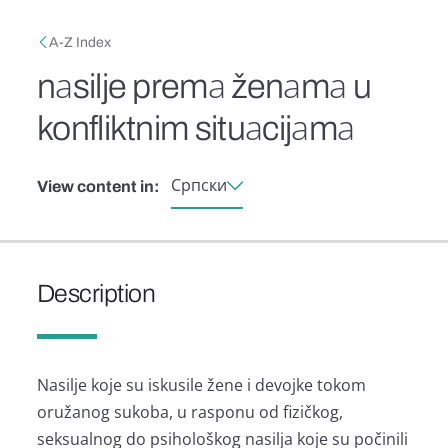
Skip to main content
Breadcrumb
A-Z Index
nаsilje premа ženаmа u
konfliktnim situаcijаmа
Српски
View content in:
Description
Nаsilje koje su iskusile žene i devojke tokom
oružаnog sukobа, u rаsponu od fizičkog,
seksuаlnog do psihološkog nаsiljа koje su počinili