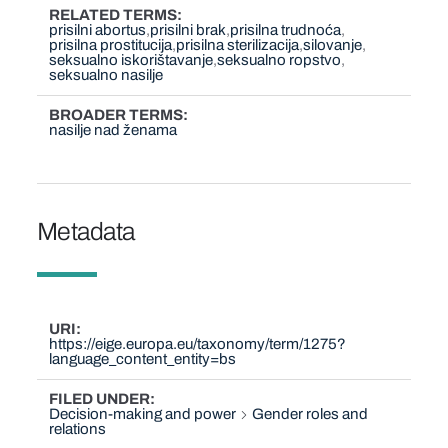
RELATED TERMS
prisilni abortus
prisilni brak
prisilna trudnoća
prisilna prostitucija
prisilna sterilizacija
silovanje
seksualno iskorištavanje
seksualno ropstvo
seksualno nasilje
BROADER TERMS
nasilje nad ženama
Metadata
URI
https://eige.europa.eu/taxonomy/term/1275?
language_content_entity=bs
FILED UNDER
Decision-making and power
Gender roles and
relations