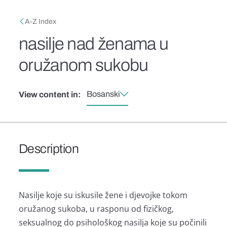
Skip to main content
Breadcrumb
A-Z Index
nasilje nad ženama u
oružanom sukobu
Bosanski
View content in:
Description
Nasilje koje su iskusile žene i djevojke tokom
oružanog sukoba, u rasponu od fizičkog,
seksualnog do psihološkog nasilja koje su počinili