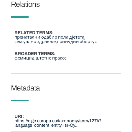
Relations
RELATED TERMS
пренатални одабир пола дјетета
сексуално здравље
принудни абортус
BROADER TERMS
фемицид
штетне праксе
Metadata
URI
https://eige.europa.eu/taxonomy/term/1274?
language_content_entity=sr-Cy…