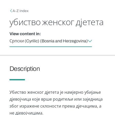
Skip to main content
Breadcrumb
A-Z Index
убиство женског дјетета
View content in:
Српски (Cyrilic) (Bosnia and Herzegovina)
Description
Убиство женског дјетета је намјерно убијање
дјевојчица које врше родитељи или заједница
због изражене склоности према дјечацима, а
не дјевојчицама.