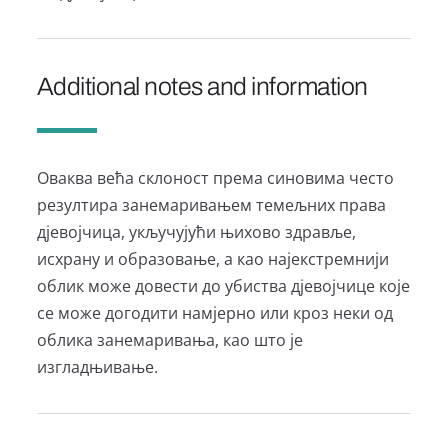
Additional notes and information
Оваква већа склоност према синовима често
резултира занемаривањем темељних права
дјевојчица, укључујући њихово здравље,
исхрану и образовање, а као најекстремнији
облик може довести до убиства дјевојчице које
се може догодити намјерно или кроз неки од
облика занемаривања, као што је
изгладњивање.