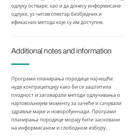
одлуку остваре, као и да донесу информисане
одлуке, уз читав спектар безбједних и
ефикасних метода које су им доступне.
Additional notes and information
Програми планирања породице најчешће
нуде контрацепцију како би се заштитила
плодност и заговарали методи одлучивања о
најповољнијем моменту за зачеће и сачували
здравље мајке и новорођенчади. Програми
планирања породице морају бити засновани
на информисаном и слободном избору.