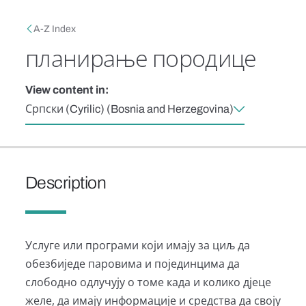
Skip to main content
Breadcrumb
A-Z Index
планирање породице
View content in:
Српски (Cyrilic) (Bosnia and Herzegovina)
Description
Услуге или програми који имају за циљ да
обезбиједе паровима и појединцима да
слободно одлучују о томе када и колико дјеце
желе, да имају информације и средства да своју