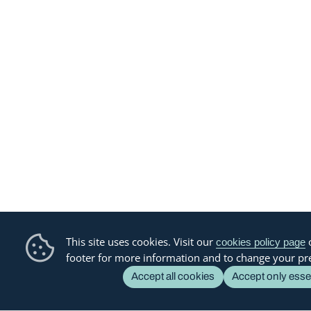
This site uses cookies. Visit our
o
cookies policy page
footer for more information and to change your pr
Accept all cookies
Accept only esse