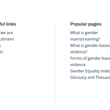
ul links
Popular pages
we are
What is gender
uitment
mainstreaming?
s
What is gender-base
ts
violence?
Forms of gender-bas
violence
Gender Equality Inde
Glossary and Thesau