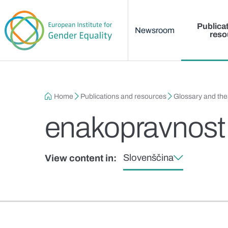
Main menu
Skip to main content
Publica
Newsroom
reso
Breadcrumb
Home
Publications and resources
Glossary and th
enakopravnost
Slovenščina
View content in: