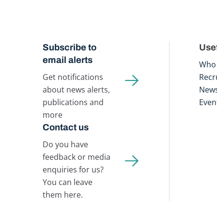
Subscribe to
Usef
email alerts
Who 
Get notifications
Recr
about news alerts,
New
publications and
Even
more
Contact us
Do you have
feedback or media
enquiries for us?
You can leave
them here.