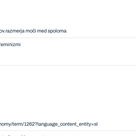
ov
razmerja moči med spoloma
feminizmi
onomy/term/1262?language_content_entity=sl