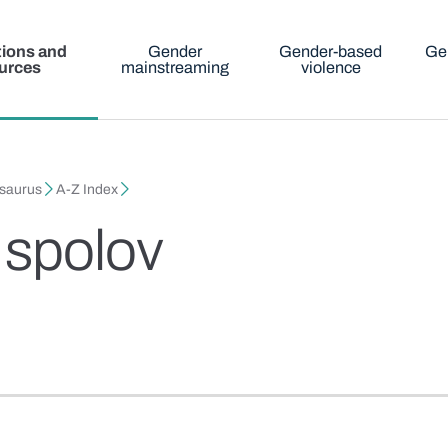
tions and
Gender
Gender-based
Ge
urces
mainstreaming
violence
esaurus
A-Z Index
 spolov