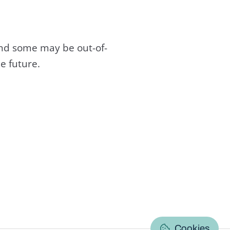
and some may be out-of-
e future.
C
Cookies