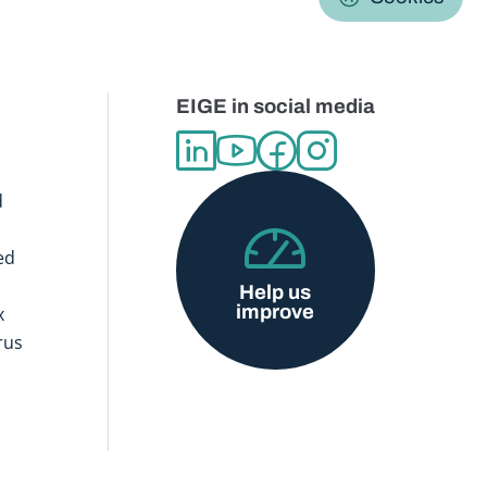
EIGE in social media
d
ed
Help us
improve
x
rus