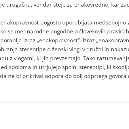
 je drugačna, vendar šteje za enakovredno, kar za
n enakopravnost pogosto uporabljata medsebojno z
ko se mednarodne pogodbe o človekovih pravicah 
uporablja izraz „enakopravnost“. Izraz „enakopravn
hranja stereotipe o ženski vlogi v družbi in nakazu
adu z vlogami, ki jih prevzemajo. Tako razumevanj
 spoloma in utrjujejo spolni stereotipi, ki škodij
da ne bi prikrival odpora do bolj odprtega govora o