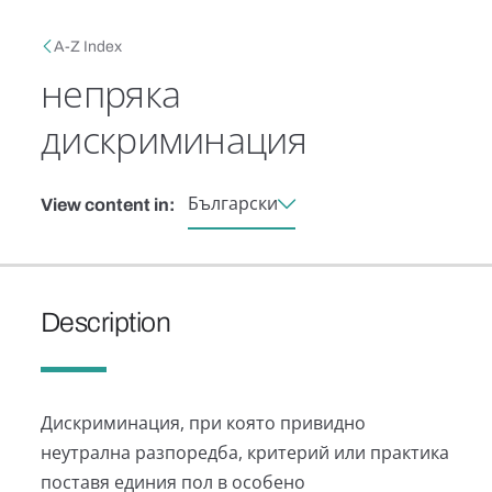
Skip to main content
Breadcrumb
A-Z Index
непряка
дискриминация
Български
View content in:
Description
Дискриминация, при която привидно
неутрална разпоредба, критерий или практика
поставя единия пол в особено