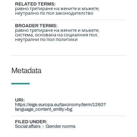
RELATED TERMS
равно третиране на жените и мъжете
неутрално по пол законодателство
BROADER TERMS
равно третиране на жените и мъжете
система, основана на социалния пол
неутрални по пол политики
Metadata
URI
https://eige.europa.eu/taxonomy/term/1260?
language_content_entity=bg
FILED UNDER
Social affairs
Gender norms