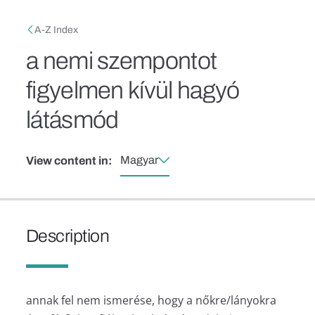
Skip to main content
Breadcrumb
A-Z Index
a nemi szempontot
figyelmen kívül hagyó
látásmód
Magyar
View content in:
Description
annak fel nem ismerése, hogy a nőkre/lányokra