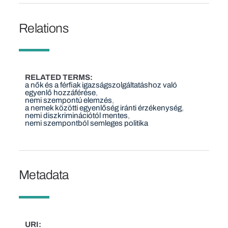
Relations
RELATED TERMS
a nők és a férfiak igazságszolgáltatáshoz való
egyenlő hozzáférése
nemi szempontú elemzés
a nemek közötti egyenlőség iránti érzékenység
nemi diszkriminációtól mentes
nemi szempontból semleges politika
Metadata
URI