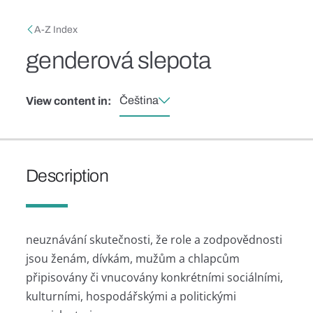
Skip to main content
Breadcrumb
A-Z Index
genderová slepota
Čeština
View content in:
Description
neuznávání skutečnosti, že role a zodpovědnosti
jsou ženám, dívkám, mužům a chlapcům
připisovány či vnucovány konkrétními sociálními,
kulturními, hospodářskými a politickými