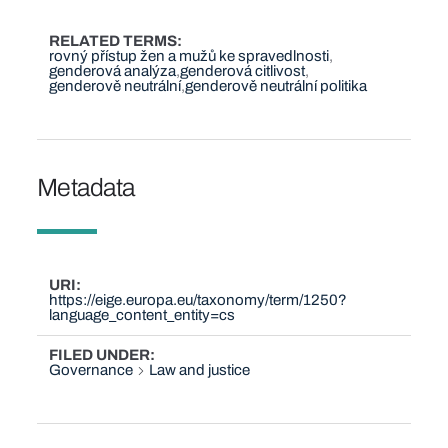
RELATED TERMS
rovný přístup žen a mužů ke spravedlnosti
genderová analýza
genderová citlivost
genderově neutrální
genderově neutrální politika
Metadata
URI
https://eige.europa.eu/taxonomy/term/1250?
language_content_entity=cs
FILED UNDER
Governance
Law and justice