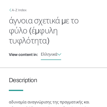
Skip to main content
Breadcrumb
A-Z Index
άγνοια σχετικά με το
φύλο (έμφυλη
τυφλότητα)
Ελληνικά
View content in:
Description
αδυναμία αναγνώρισης της πραγματικής και