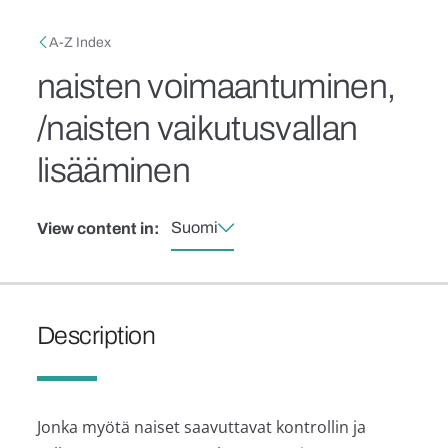
Skip to main content
Breadcrumb
A-Z Index
naisten voimaantuminen,
/naisten vaikutusvallan
lisääminen
Suomi
View content in:
Description
Jonka myötä naiset saavuttavat kontrollin ja