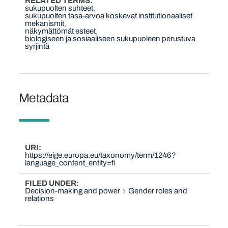
RELATED TERMS
sukupuolten suhteet
sukupuolten tasa-arvoa koskevat institutionaaliset
mekanismit
näkymättömät esteet
biologiseen ja sosiaaliseen sukupuoleen perustuva
syrjintä
Metadata
URI
https://eige.europa.eu/taxonomy/term/1246?
language_content_entity=fi
FILED UNDER
Decision-making and power
Gender roles and
relations