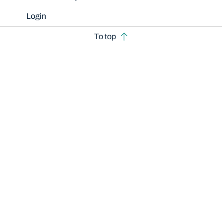
Login
To top