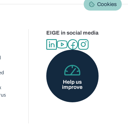
C
Cookies
EIGE in social media
d
ed
Help us
improve
x
rus