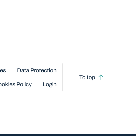
ces
Data Protection
To top
okies Policy
Login