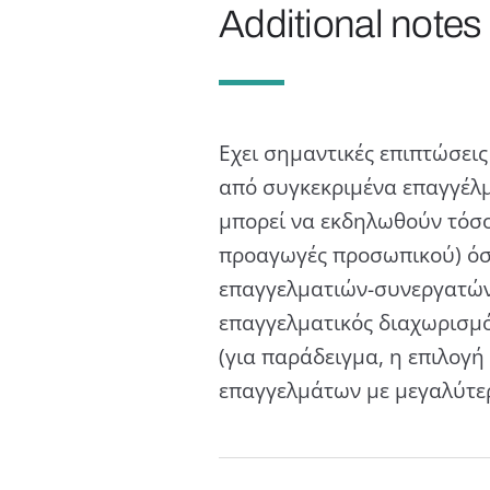
Additional notes
Εχει σηµαντικές επιπτώσεις
από συγκεκριµένα επαγγέλµ
µπορεί να εκδηλωθούν τόσο 
προαγωγές προσωπικού) όσο
επαγγελµατιών-συνεργατών/
επαγγελµατικός διαχωρισµό
(για παράδειγµα, η επιλογ
επαγγελµάτων µε µεγαλύτερη