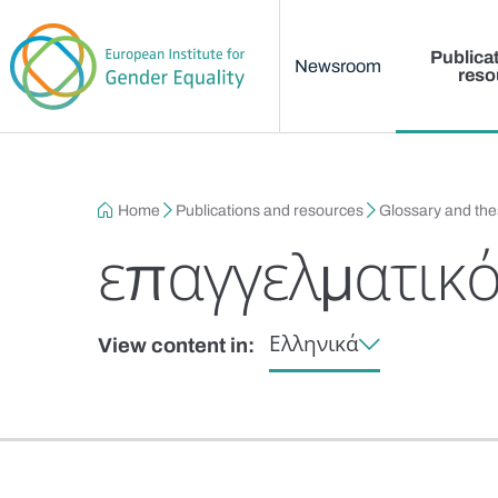
Main menu
Skip to main content
Publica
Newsroom
reso
Breadcrumb
Home
Publications and resources
Glossary and th
επαγγελματικό
Ελληνικά
View content in: