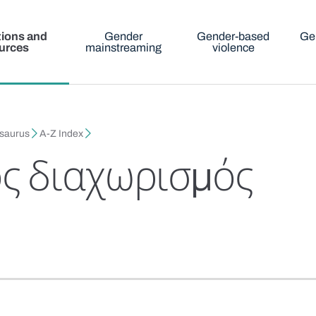
tions and
Gender
Gender-based
Ge
urces
mainstreaming
violence
esaurus
A-Z Index
ς διαχωρισμός