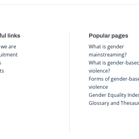
ul links
Popular pages
we are
What is gender
uitment
mainstreaming?
s
What is gender-base
ts
violence?
Forms of gender-bas
violence
Gender Equality Inde
Glossary and Thesau