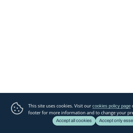
This site uses cookies. Visit our
o
cookies policy page
footer for more information and to change your pr
Accept all cookies
Accept only esse