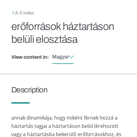
Skip to main content
Breadcrumb
A-Z Index
erőforrások háztartáson
belüli elosztása
Magyar
View content in:
Description
annak dinamikája, hogy miként férnek hozzá a
háztartás tagjai a háztartáson belül lérehozott
vagy a háztartásba bekerülő erőforrásokhoz, és