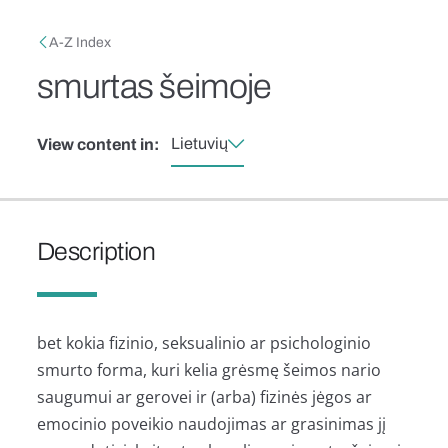
Skip to main content
Breadcrumb
A-Z Index
smurtas šeimoje
Lietuvių
View content in:
Description
bet kokia fizinio, seksualinio ar psichologinio
smurto forma, kuri kelia grėsmę šeimos nario
saugumui ar gerovei ir (arba) fizinės jėgos ar
emocinio poveikio naudojimas ar grasinimas jį