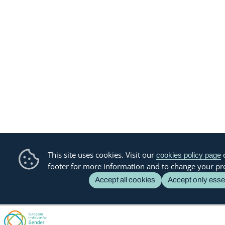
This site uses cookies. Visit our
o
cookies policy page
footer for more information and to change your pr
Accept all cookies
Accept only esse