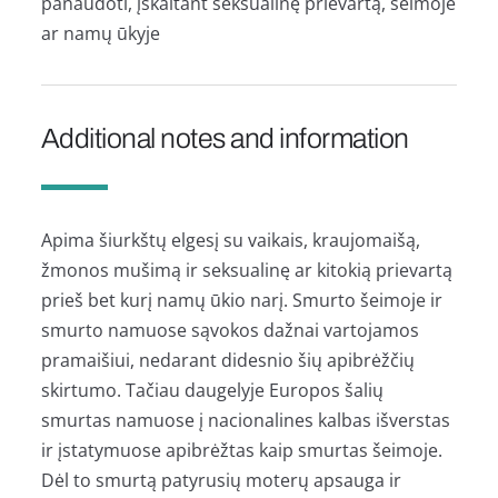
panaudoti, įskaitant seksualinę prievartą, šeimoje
ar namų ūkyje
Additional notes and information
Apima šiurkštų elgesį su vaikais, kraujomaišą,
žmonos mušimą ir seksualinę ar kitokią prievartą
prieš bet kurį namų ūkio narį. Smurto šeimoje ir
smurto namuose sąvokos dažnai vartojamos
pramaišiui, nedarant didesnio šių apibrėžčių
skirtumo. Tačiau daugelyje Europos šalių
smurtas namuose į nacionalines kalbas išverstas
ir įstatymuose apibrėžtas kaip smurtas šeimoje.
Dėl to smurtą patyrusių moterų apsauga ir