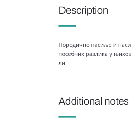
Description
Породично насиље и насиљ
посебних разлика у њихо
ли
Additional notes