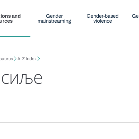
tions and
Gender
Gender-based
Ge
urces
mainstreaming
violence
esaurus
A-Z Index
асиље