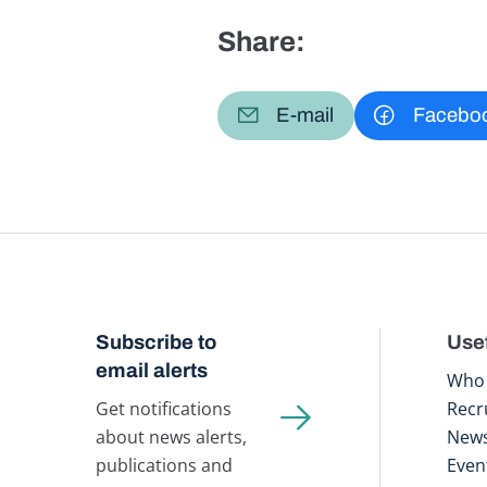
Share:
E-mail
Facebo
Subscribe to
Usef
email alerts
Who 
Get notifications
Recr
about news alerts,
New
publications and
Even