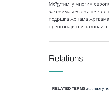
Међутим, у многим европ
законима дефинише као п
подршка женама жртвама 
препознаје све разнолике
Relations
RELATED TERMS
насиље у п