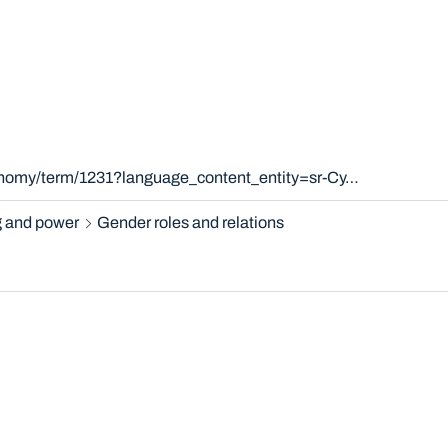
xonomy/term/1231?language_content_entity=sr-Cy…
 and power
Gender roles and relations