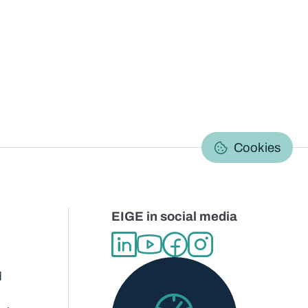
C
Cookies
EIGE in social media
d