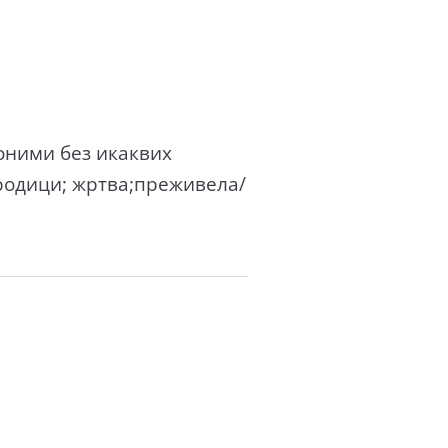
оними без икаквих
родици; жртва;преживела/