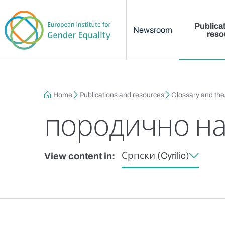
Main menu
Skip to main content
Publica
Newsroom
reso
Breadcrumb
Home
Publications and resources
Glossary and th
породично н
Српски (Cyrilic)
View content in: