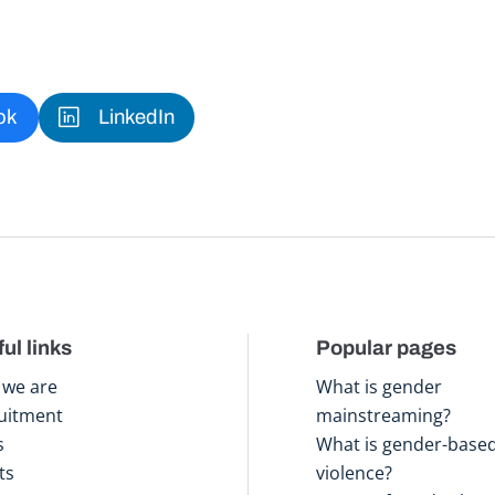
ok
LinkedIn
ul links
Popular pages
we are
What is gender
uitment
mainstreaming?
s
What is gender-base
ts
violence?