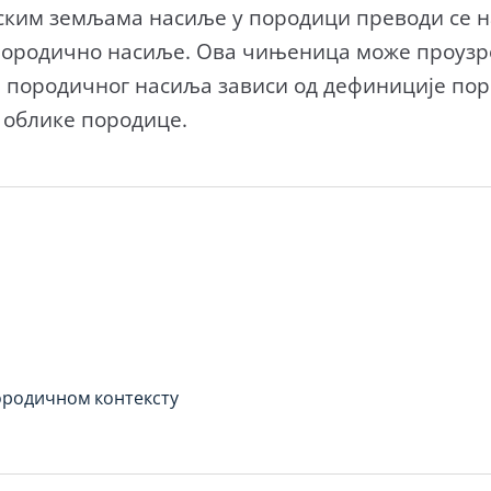
ским земљама насиље у породици преводи се на
ородично насиље. Ова чињеница може проузро
породичног насиља зависи од дефиниције поро
 облике породице.
ородичном контексту