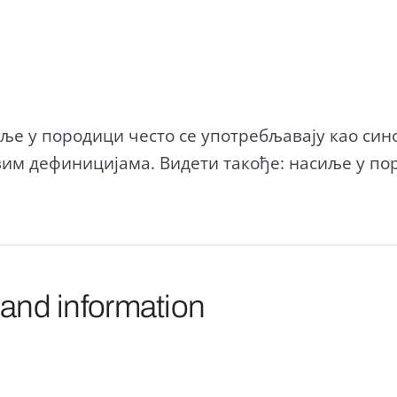
е у породици често се употребљавају као син
вим дефиницијама. Видети такође: насиље у по
 and information