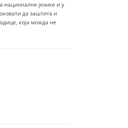
 националне језике и у
ковати да заштита и
дице, која можда не