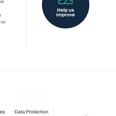
ed
Help us
improve
x
rus
ces
Data Protection