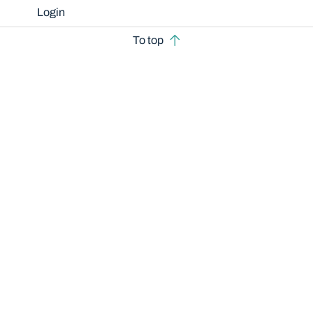
Login
To top