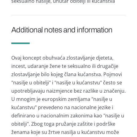
seksualno nasilje, unutar obitelji ili kućanstva
Additional notes and information
Ovaj koncept obuhvaća zlostavljanje djeteta,
incest, udaranje žene te seksualno ili drugačije
zlostavljanje bilo kojeg člana kućanstva. Pojmovi
"nasilje u obitelji" i "nasilje u kućanstvu" često se
upotrebljavaju naizmjence bez razlike u značenju.
U mnogim je europskim zemljama "nasilje u
kućanstvu" prevedeno na nacionalne jezike i
definirano u nacionalnim zakonima kao "nasilje u
obitelji". Zbog toga pružanje zaštite i podrške
ženama koje su žrtve nasilja u kućanstvu može