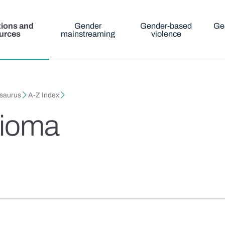
tions and
Gender
Gender-based
Ge
urces
mainstreaming
violence
esaurus
A-Z Index
zioma