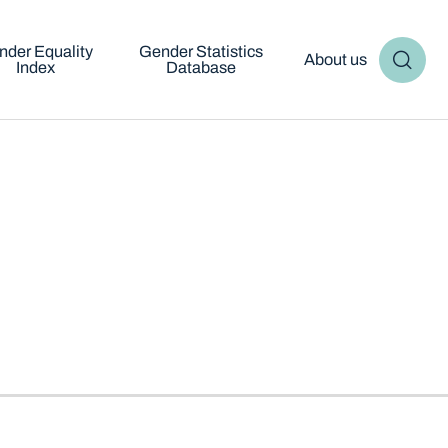
nder Equality
Gender Statistics
About us
Index
Database