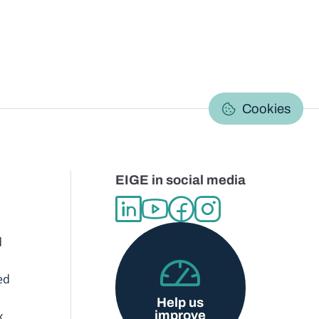
C
Cookies
EIGE in social media
d
ed
Help us
improve
x