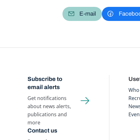
E-mail
Facebo
Subscribe to
Usef
email alerts
Who 
Get notifications
Recr
about news alerts,
New
publications and
Even
more
Contact us