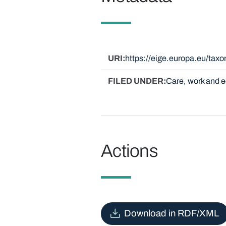
URI
https://eige.europa.eu/tax
FILED UNDER
Care, work and
Actions
Download in RDF/XML