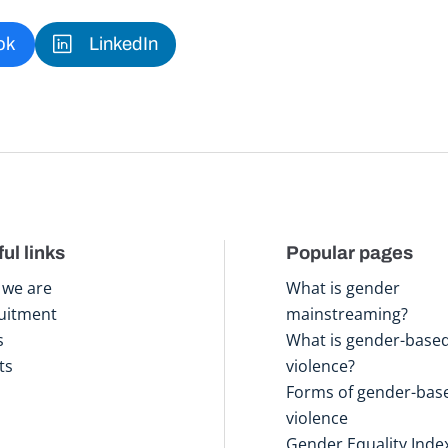
ok
LinkedIn
ul links
Popular pages
we are
What is gender
uitment
mainstreaming?
s
What is gender-base
ts
violence?
Forms of gender-bas
violence
Gender Equality Inde