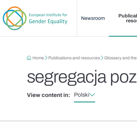
Main menu
Skip to main content
Publica
Newsroom
reso
Breadcrumb
Home
Publications and resources
Glossary and th
segregacja po
Polski
View content in: