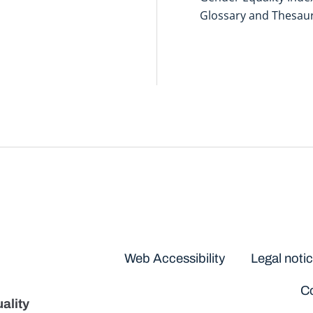
Glossary and Thesau
Disclaimers
Web Accessibility
Legal noti
Co
ality