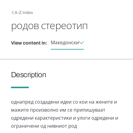
Skip to main content
Breadcrumb
A-Z Index
родов стереотип
Македонски
View content in:
Description
однапред создадени идеи со кои на жените и
мажите произволно им се припишуваат
одредени карактеристики и улоги одредени и
ограничени од нивниот род