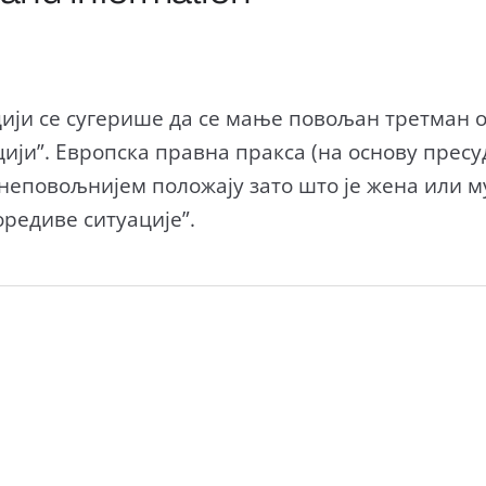
ији се сугерише да се мање повољан третман од
цији”. Европска правна пракса (на основу пресу
 у неповољнијем положају зато што је жена или
оредиве ситуације”.