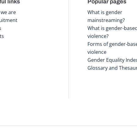
ul links
Popular pages
we are
What is gender
uitment
mainstreaming?
s
What is gender-base
ts
violence?
Forms of gender-bas
violence
Gender Equality Inde
Glossary and Thesau