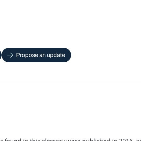
Propose an update
s found in this glossary were published in 2016, 