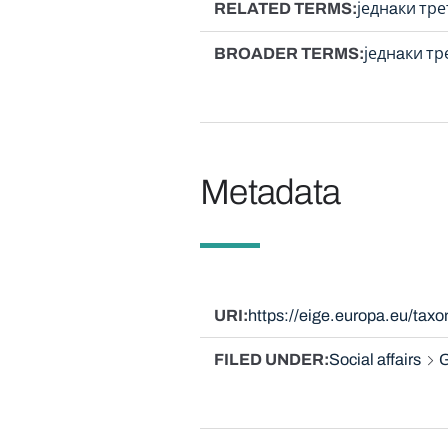
RELATED TERMS
једнaки тр
BROADER TERMS
једнaки т
Metadata
URI
https://eige.europa.eu/ta
FILED UNDER
Social affairs
G