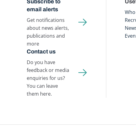
Subscribe to
Usef
email alerts
Who 
Get notifications
Recr
about news alerts,
New
publications and
Even
more
Contact us
Do you have
feedback or media
enquiries for us?
You can leave
them here.