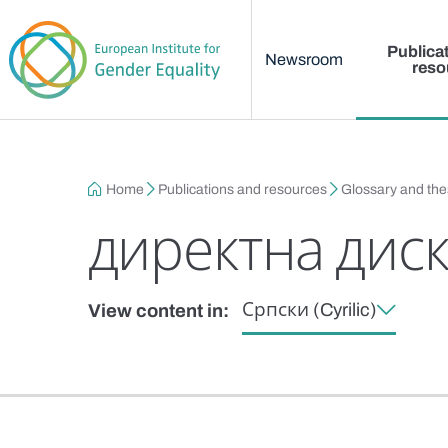
Main menu
Skip to main content
Publica
Newsroom
reso
Breadcrumb
Home
Publications and resources
Glossary and th
директна дис
Српски (Cyrilic)
View content in: