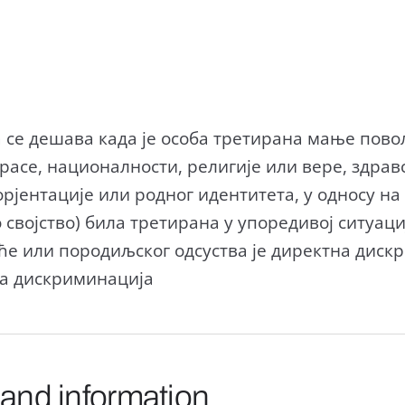
се дешава када је особа третирана мање повољ
расе, националности, религије или вере, здрав
рјентације или родног идентитета, у односу на 
о својство) била третирана у упоредивој ситуа
ће или породиљског одсуства је директна дис
на дискриминација
 and information