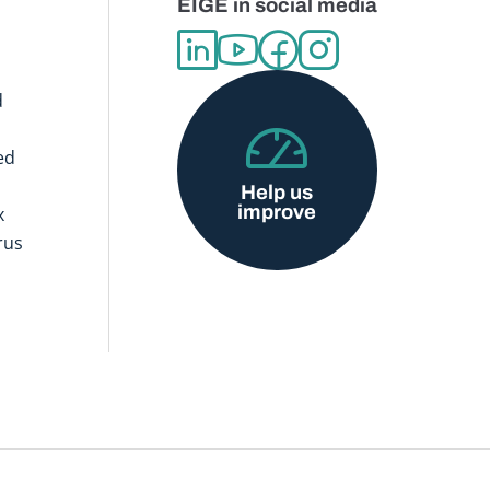
EIGE in social media
d
ed
Help us
improve
x
rus