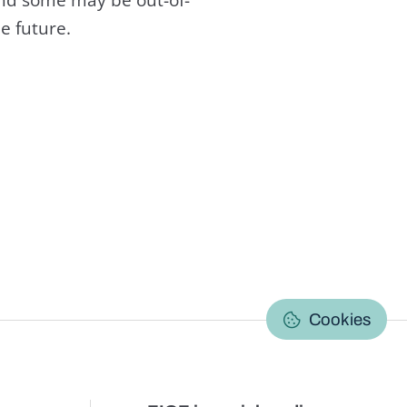
e future.
C
Cookies