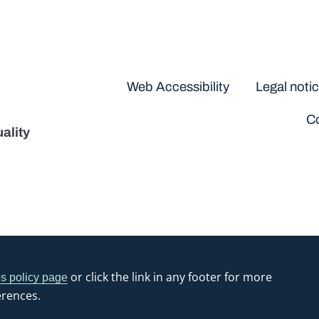
Disclaimers
Web Accessibility
Legal noti
Co
ality
or click the link in any footer for more
s policy page
erences.