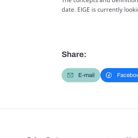
date. EIGE is currently loo
Share:
E-mail
Facebo