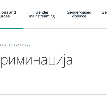
tions and
Gender
Gender-based
Ge
urces
mainstreaming
violence
esaurus
A-Z Index
криминација