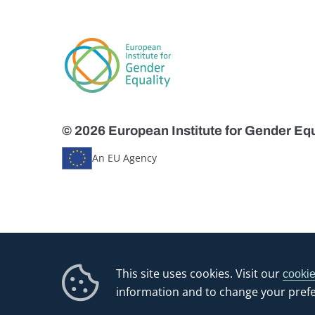
© 2026 European Institute for Gender Equ
An EU Agency
This site uses cookies. Visit our
cookie
information and to change your pref