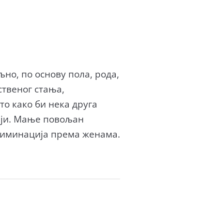
но, по основу пола, рода,
ственог стања,
то како би нека друга
цији. Мање повољан
криминација према женама.