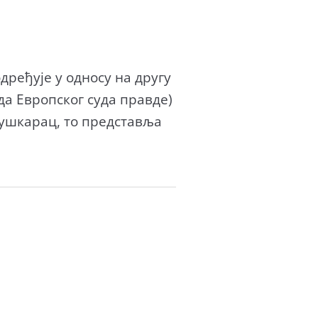
ређује у односу на другу
да Европског суда правде)
 мушкарац, то представља