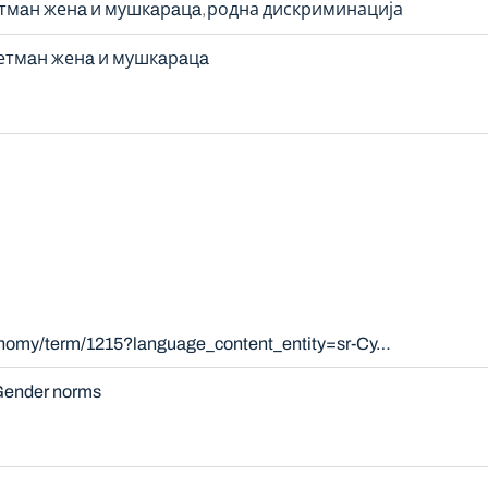
етмaн женa и мушкaрaцa
родна дискриминација
ретмaн женa и мушкaрaцa
xonomy/term/1215?language_content_entity=sr-Cy…
ender norms