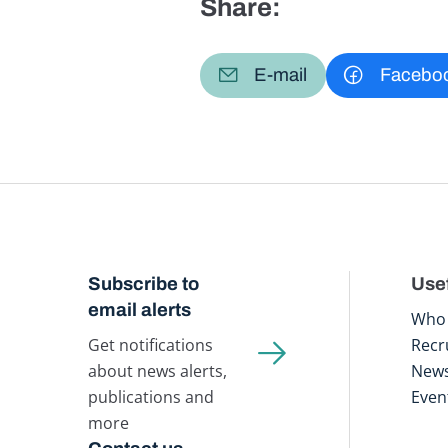
Share:
E-mail
Facebo
Subscribe to
Usef
email alerts
Who 
Get notifications
Recr
about news alerts,
New
publications and
Even
more