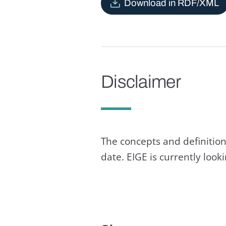
Download in RDF/XML
Disclaimer
The concepts and definition
date. EIGE is currently loo