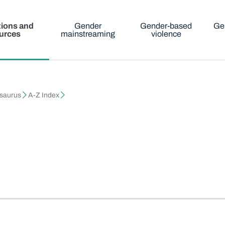
tions and
Gender
Gender-based
Ge
urces
mainstreaming
violence
esaurus
A-Z Index