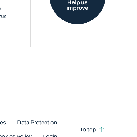
Help us
improve
x
rus
ces
Data Protection
To top
okies Policy
Login