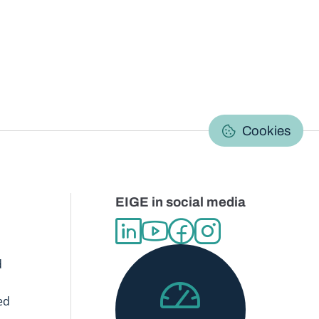
C
Cookies
EIGE in social media
d
ed