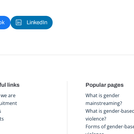
ok
LinkedIn
ul links
Popular pages
we are
What is gender
uitment
mainstreaming?
s
What is gender-base
ts
violence?
Forms of gender-bas