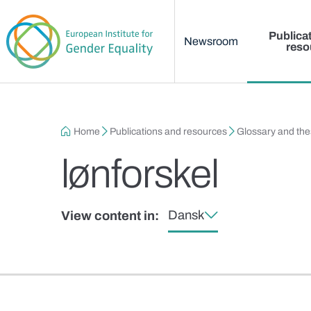
Main menu
Skip to main content
Publica
Newsroom
reso
Breadcrumb
Home
Publications and resources
Glossary and th
lønforskel
Dansk
View content in: