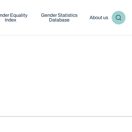
nder Equality
Gender Statistics
About us
Index
Database