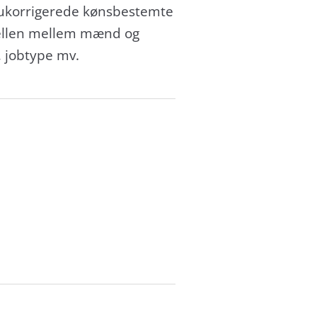
n ukorrigerede kønsbestemte
rskellen mellem mænd og
, jobtype mv.