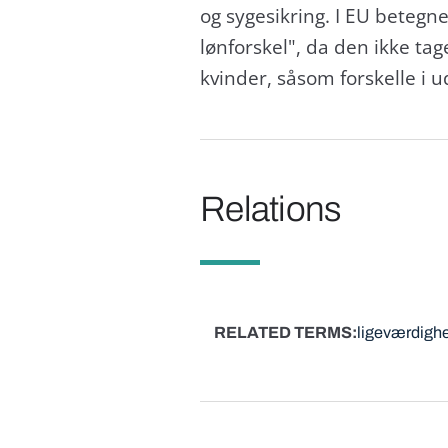
og sygesikring. I EU beteg
lønforskel", da den ikke ta
kvinder, såsom forskelle i 
Relations
RELATED TERMS
ligeværdigh