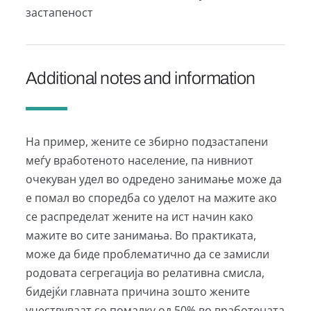
застапеност
Additional notes and information
На пример, жените се збирно подзастапени
меѓу вработеното население, па нивниот
очекуван удел во одредено занимање може да
е помал во споредба со уделот на мажите ако
се распределат жените на ист начин како
мажите во сите занимања. Во практиката,
може да биде проблематично да се замисли
родовата сегрегација во релативна смисла,
бидејќи главната причина зошто жените
учествуваат со помалку од 50% во вработената