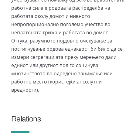
работна сила е родовата распределба на
работата околу домот и нивното
непропорционално поголемо учество во
неплатената грижа и работата во домот.
Оттука, разумното појдовно очекување за
постигнување родова еднаквост би било да се
измери сегрегацијата преку мерењето дали
едниот или другиот пол го сочинува
мнозинството во одредено занимање или
работно место (користејќи апсолутни
вредности).
Relations