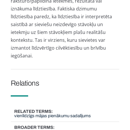
raksturo/papildina ietekmes, rezultāta vai
iznākuma līdztiesība. Faktiska dzimumu
līdztiesība paredz, ka līdztiesība ir interpretēta
saistībā ar sieviešu neizdevīgo stāvokļu un
ietekmju uz šiem stāvokļiem plašu realitāšu
kontekstu. Tas ir virziens, kuru sievietes var
izmantot līdzvērtīgo cilvēktiesību un brīvību
iegūšanai.
Relations
RELATED TERMS
vienlīdzīgs mājas pienākumu sadalījums
BROADER TERMS