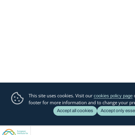
This site uses cookies. Visit our
o
cookies policy page
footer for more information and to change your pr
Accept all cookies
Accept only esse