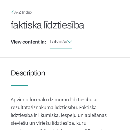
Skip to main content
Breadcrumb
A-Z Index
faktiska līdztiesība
Latviešu
View content in:
Description
Apvieno formālo dzimumu līdztiesību ar
rezultāta/iznākuma līdztiesību. Faktiska
līdztiesība ir likumiskā, iespēju un apiešanas
sieviešu un vīriešu līdztiesība, kuru