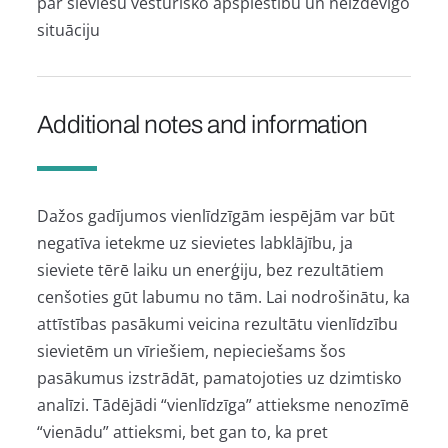
par sieviešu vēsturisko apspiestību un neizdevīgo
situāciju
Additional notes and information
Dažos gadījumos vienlīdzīgām iespējām var būt
negatīva ietekme uz sievietes labklājību, ja
sieviete tērē laiku un enerģiju, bez rezultātiem
cenšoties gūt labumu no tām. Lai nodrošinātu, ka
attīstības pasākumi veicina rezultātu vienlīdzību
sievietēm un vīriešiem, nepieciešams šos
pasākumus izstrādāt, pamatojoties uz dzimtisko
analīzi. Tādējādi “vienlīdzīga” attieksme nenozīmē
“vienādu” attieksmi, bet gan to, ka pret