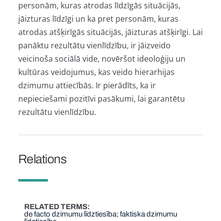
personām, kuras atrodas līdzīgās situācijās,
jāizturas līdzīgi un ka pret personām, kuras
atrodas atšķirīgās situācijās, jāizturas atšķirīgi. Lai
panāktu rezultātu vienlīdzību, ir jāizveido
veicinoša sociālā vide, novēršot ideoloģiju un
kultūras veidojumus, kas veido hierarhijas
dzimumu attiecībās. Ir pierādīts, ka ir
nepieciešami pozitīvi pasākumi, lai garantētu
rezultātu vienlīdzību.
Relations
RELATED TERMS
de facto dzimumu līdztiesība; faktiska dzimumu