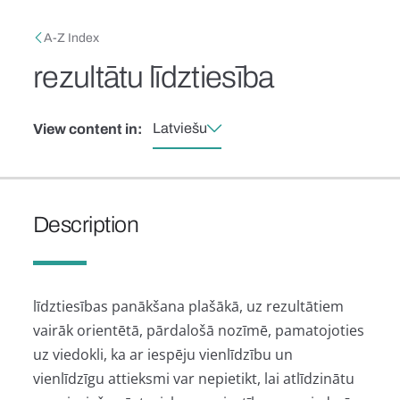
Skip to main content
Breadcrumb
A-Z Index
rezultātu līdztiesība
Latviešu
View content in:
Description
līdztiesības panākšana plašākā, uz rezultātiem
vairāk orientētā, pārdalošā nozīmē, pamatojoties
uz viedokli, ka ar iespēju vienlīdzību un
vienlīdzīgu attieksmi var nepietikt, lai atlīdzinātu