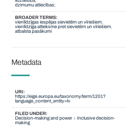
līdztiesība
dzimumu attiecības;
BROADER TERMS
vienlīdzīgas iespējas sievietēm un vīriešiem
vienlīdzīga attieksme pret sievietēm un vīriešiem
atbalsta pasākumi
Metadata
URI
https://eige.europa.eu/taxonomy/term/1201?
language_content_entity=lv
FILED UNDER
Decision-making and power
Inclusive decision-
making