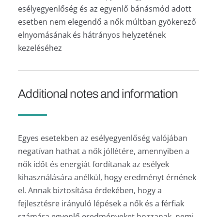
esélyegyenlőség és az egyenlő bánásmód adott
esetben nem elegendő a nők múltban gyökerező
elnyomásának és hátrányos helyzetének
kezeléséhez
Additional notes and information
Egyes esetekben az esélyegyenlőség valójában
negatívan hathat a nők jóllétére, amennyiben a
nők időt és energiát fordítanak az esélyek
kihasználására anélkül, hogy eredményt érnének
el. Annak biztosítása érdekében, hogy a
fejlesztésre irányuló lépések a nők és a férfiak
számára egyenlő eredményeket hozzanak, nemi