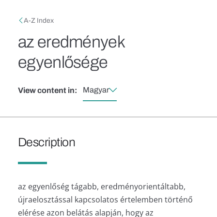
Skip to main content
Breadcrumb
A-Z Index
az eredmények
egyenlősége
Magyar
View content in:
Description
az egyenlőség tágabb, eredményorientáltabb,
újraelosztással kapcsolatos értelemben történő
elérése azon belátás alapján, hogy az