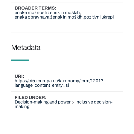
BROADER TERMS
enake možnosti žensk in moških
enaka obravnava žensk in moških
pozitivni ukrepi
Metadata
URI
https://eige.europa.eu/taxonomy/term/1201?
language_content_entity=sl
FILED UNDER
Decision-making and power
Inclusive decision-
making