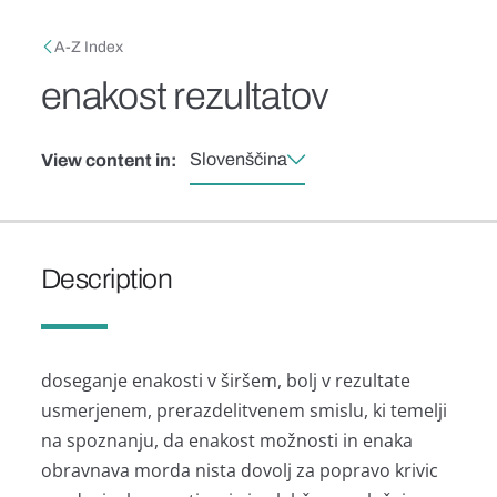
Skip to main content
Breadcrumb
A-Z Index
enakost rezultatov
Slovenščina
View content in:
Description
doseganje enakosti v širšem, bolj v rezultate
usmerjenem, prerazdelitvenem smislu, ki temelji
na spoznanju, da enakost možnosti in enaka
obravnava morda nista dovolj za popravo krivic