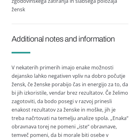
zgodovinskega zatiranja in slabšega položaja
žensk
Additional notes and information
V nekaterih primerih imajo enake možnosti
dejansko lahko negativen vpliv na dobro počutje
žensk, če ženske porabijo čas in energijo za to, da
bi jih izkoristile, vendar brez rezultatov. Če želimo
zagotoviti, da bodo posegi v razvoj prinesli
enakost rezultatov za ženske in moške, jih je
treba načrtovati na temelju analize spola. „Enaka“
obravnava torej ne pomeni „iste“ obravnave,
temveč pomeni, da bi morale biti osebe v