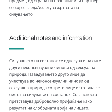
предмет, од страна на познаник или партнер
со кој се гледа/излегува жртвата на
силувањето
Additional notes and information
Силувањето на состанок се однесува и на сите
други неконсензуални чинови од сексуална
природа. Наведувањето друго лице да
учествува во неконсензуални чинови од
сексуална природа со трето лице исто така се
смета за силување на состанок. Согласноста
претставува доброволно прифаќање како
резултат на слободната волја на лицето.