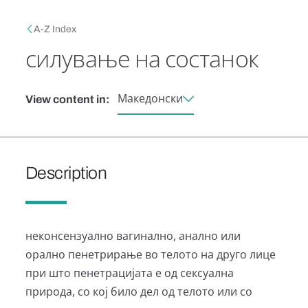
Skip to main content
Breadcrumb
A-Z Index
силување на состанок
Македонски
View content in:
Description
неконсензуално вагинално, анално или
орално пенетрирање во телото на друго лице
при што пенетрацијата е од сексуална
природа, со кој било дел од телото или со