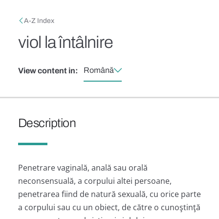
Skip to main content
Breadcrumb
A-Z Index
viol la întâlnire
Română
View content in:
Description
Penetrare vaginală, anală sau orală
neconsensuală, a corpului altei persoane,
penetrarea fiind de natură sexuală, cu orice parte
a corpului sau cu un obiect, de către o cunoştinţă