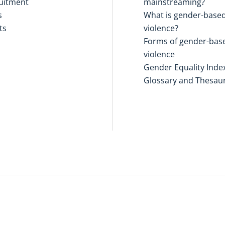
uitment
mainstreaming?
s
What is gender-base
ts
violence?
Forms of gender-bas
violence
Gender Equality Inde
Glossary and Thesau