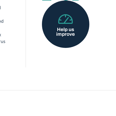
d
ed
Help us
improve
x
rus