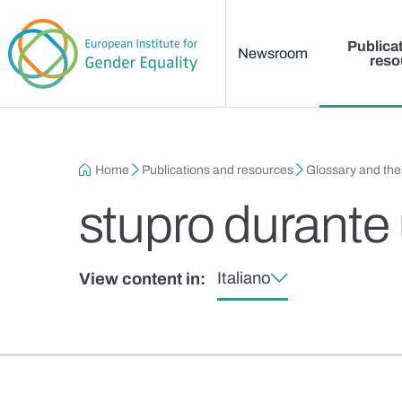
Main menu
Skip to main content
Publica
Newsroom
reso
Breadcrumb
Home
Publications and resources
Glossary and th
stupro durant
Italiano
View content in: