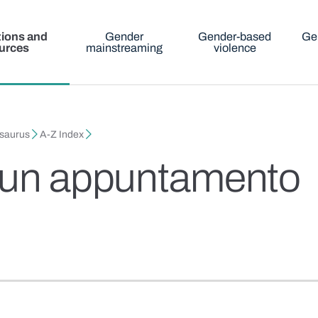
tions and
Gender
Gender-based
Ge
urces
mainstreaming
violence
esaurus
A-Z Index
e un appuntamento