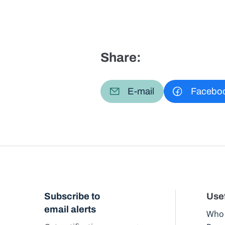
Share:
E-mail
Facebo
Subscribe to
Usef
email alerts
Who 