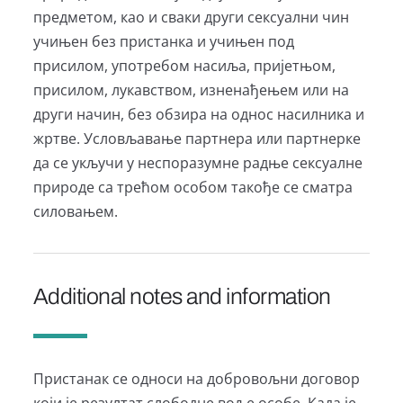
предметом, као и сваки други сексуални чин
учињен без пристанка и учињен под
присилом, употребом насиља, пријетњом,
присилом, лукавством, изненађењем или на
други начин, без обзира на однос насилника и
жртве. Условљавање партнера или партнерке
да се укључи у неспоразумне радње сексуалне
природе са трећом особом такође се сматра
силовањем.
Additional notes and information
Пристанак се односи на добровољни договор
који је резултат слободне воље особе. Када је