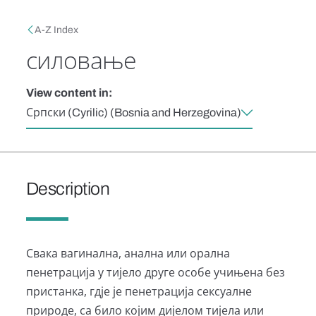
Skip to main content
Breadcrumb
A-Z Index
силовање
View content in:
Српски (Cyrilic) (Bosnia and Herzegovina)
Description
Свака вагинална, анална или орална
пенетрација у тијело друге особе учињена без
пристанка, гдје је пенетрација сексуалне
природе, са било којим дијелом тијела или