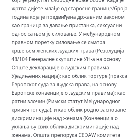
жртва дијете млађе од старосне границе/броја
година која је предвиђена државним законом
као граница за давање пристанка, сексуални
однос са њом је силовање. У међународном
правном поретку силовање се сматра
кршењем женских људских права (Резолуција
48/104 Генералне скупштине УН-а на основу
Опште декларације о људским правима
Уједињених нација); као облик тортуре (пракса
Европског суда за људска права, на основу
Европске конвенције о људским правима); као
ратни злочин (Римски статут Међународног
кривичног суда); и као облик родно засноване
дискриминације над женама (Конвенција о
уклањању свих облика дискриминације над
женама, Општа препорука CEDAW комитета