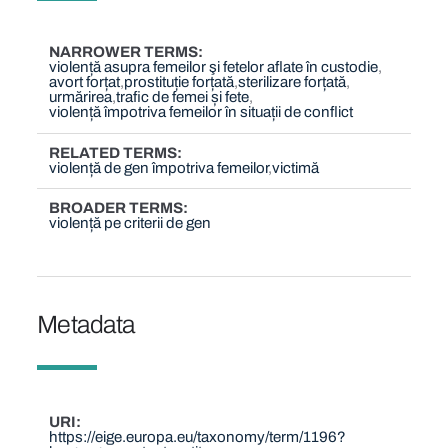
NARROWER TERMS
violență asupra femeilor şi fetelor aflate în custodie
avort forțat
prostituție forțată
sterilizare forțată
urmărirea
trafic de femei și fete
violență împotriva femeilor în situații de conflict
RELATED TERMS
violență de gen împotriva femeilor
victimă
BROADER TERMS
violență pe criterii de gen
Metadata
URI
https://eige.europa.eu/taxonomy/term/1196?