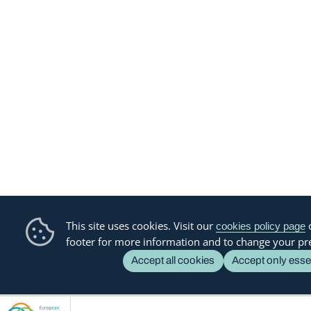
This site uses cookies. Visit our
o
cookies policy page
footer for more information and to change your pr
Accept all cookies
Accept only esse