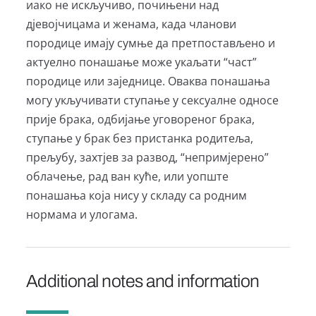
иако не искључиво, почињени над
дјевојчицама и женама, када чланови
породице имају сумње да претпостављено и
актуелно понашање може укаљати “част”
породице или заједнице. Оваква понашања
могу укључивати ступање у сексуалне односе
прије брака, одбијање уговореног брака,
ступање у брак без пристанка родитеља,
прељубу, захтјев за развод, “непримјерено”
облачење, рад ван куће, или уопште
понашања која нису у складу са родним
нормама и улогама.
Additional notes and information