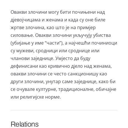
Овакви злочини могу бити почињени над
дјевојчицама и женама и када су оне биле
жртве злочина, као што је на примјер
силовање. Овакви злочини укључују убиства
(убијање у име “части”), а најчешћи починиоци
су мужеви, сродници или сроднице или
чланови заједнице. Умјесто да буду
дефинисани као кривично дјело над женама,
овакви злочини се често санкционишу као
други злочини, унутар саме заједнице, како би
се очувале културне, традиционалне, обичајне
или религијске норме.
Relations