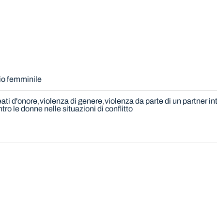
dio femminile
eati d'onore
violenza di genere
violenza da parte di un partner i
tro le donne nelle situazioni di conflitto