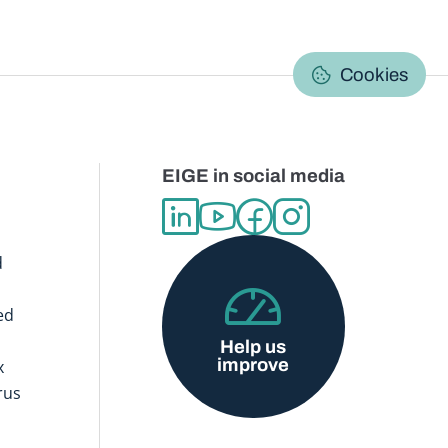
C
Cookies
EIGE in social media
d
ed
Help us
improve
x
rus