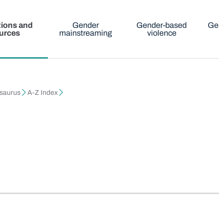
tions and
Gender
Gender-based
Ge
urces
mainstreaming
violence
esaurus
A-Z Index