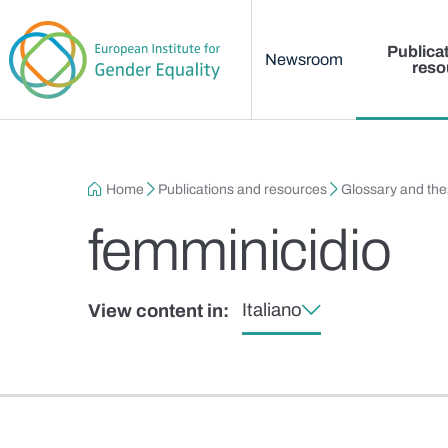
Main menu
Skip to main content
Publica
Newsroom
reso
Breadcrumb
Home
Publications and resources
Glossary and th
femminicidio
Italiano
View content in: