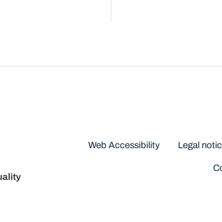
Disclaimers
Web Accessibility
Legal noti
Co
ality