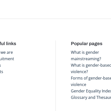
ul links
Popular pages
we are
What is gender
uitment
mainstreaming?
s
What is gender-base
ts
violence?
Forms of gender-bas
violence
Gender Equality Inde
Glossary and Thesau