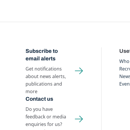
Subscribe to
Usef
email alerts
Who 
Get notifications
Recr
about news alerts,
New
publications and
Even
more
Contact us
Do you have
feedback or media
enquiries for us?