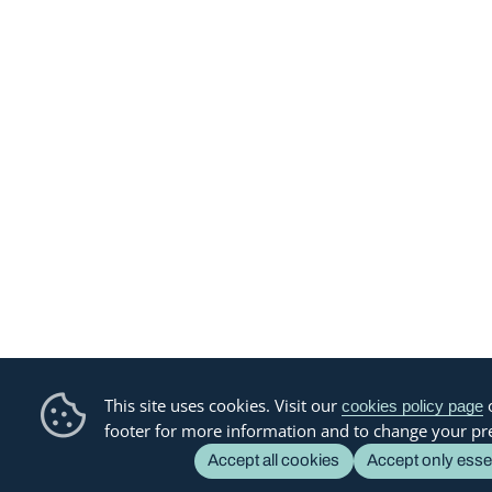
This site uses cookies. Visit our
o
cookies policy page
footer for more information and to change your pr
Accept all cookies
Accept only esse