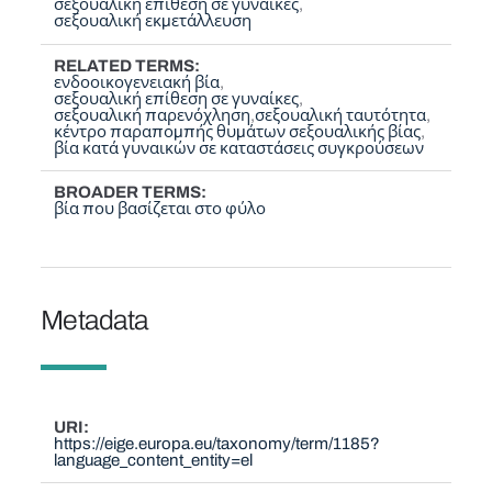
σεξουαλική επίθεση σε γυναίκες
σεξουαλική εκμετάλλευση
RELATED TERMS
ενδοοικογενειακή βία
σεξουαλική επίθεση σε γυναίκες
σεξουαλική παρενόχληση
σεξουαλική ταυτότητα
κέντρο παραπομπής θυμάτων σεξουαλικής βίας
βία κατά γυναικών σε καταστάσεις συγκρούσεων
BROADER TERMS
βία που βασίζεται στο φύλο
Metadata
URI
https://eige.europa.eu/taxonomy/term/1185?
language_content_entity=el