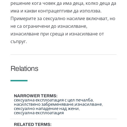
решение кога човек да има деца, колко деца да
има и какви контрацептиви да използва.
Примерите за сексуално насилие включват, но
не са ограничени до изнасилване,
изнасилване при среща и изнасилване от
съпруг.
Relations
NARROWER TERMS
сексуална експлоатация с цел печалба
насилствено забременяване
изнасилване
сексуално нападение над жени
сексуална експлоатация
RELATED TERMS