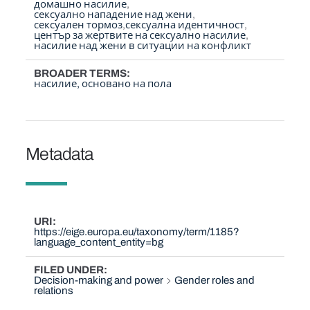
домашно насилие
сексуално нападение над жени
сексуален тормоз
сексуална идентичност
център за жертвите на сексуално насилие
насилие над жени в ситуации на конфликт
BROADER TERMS
насилие, основано на пола
Metadata
URI
https://eige.europa.eu/taxonomy/term/1185?
language_content_entity=bg
FILED UNDER
Decision-making and power
Gender roles and
relations