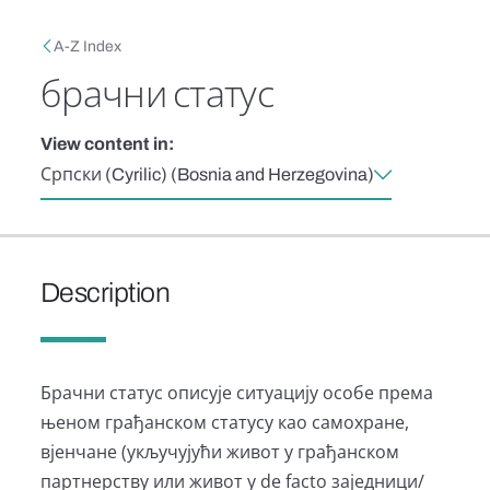
Skip to main content
Breadcrumb
A-Z Index
брачни статус
View content in:
Српски (Cyrilic) (Bosnia and Herzegovina)
Description
Брачни статус описује ситуацију особе према
њеном грађанском статусу као самохране,
вјенчане (укључујући живот у грађанском
партнерству или живот у de facto заједници/