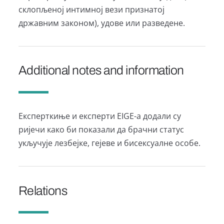
склопљеној интимној вези признатој
државним законом), удове или разведене.
Additional notes and information
Експерткиње и експерти EIGE-а додали су
ријечи како би показали да брачни статус
укључује лезбејке, гејеве и бисексуалне особе.
Relations