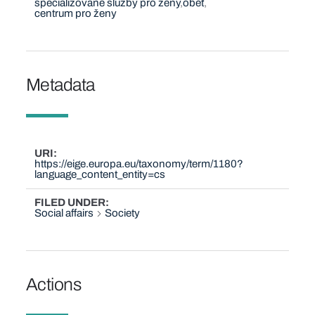
specializované služby pro ženy
oběť
centrum pro ženy
Metadata
URI
https://eige.europa.eu/taxonomy/term/1180?
language_content_entity=cs
FILED UNDER
Social affairs
Society
Actions