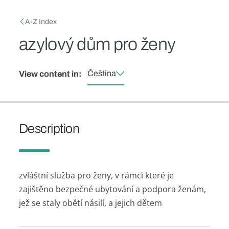
Skip to main content
Breadcrumb
A-Z Index
azylový dům pro ženy
Čeština
View content in:
Description
zvláštní služba pro ženy, v rámci které je
zajištěno bezpečné ubytování a podpora ženám,
jež se staly obětí násilí, a jejich dětem