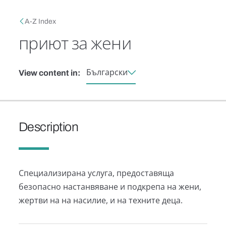
Skip to main content
Breadcrumb
A-Z Index
приют за жени
Български
View content in:
Description
Специализирана услуга, предоставяща
безопасно настанвяване и подкрепа на жени,
жертви на на насилие, и на техните деца.