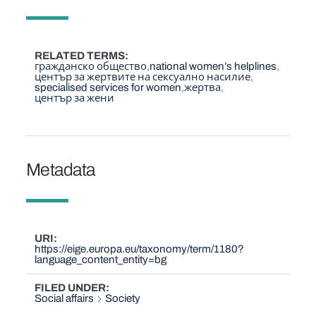
RELATED TERMS
гражданско общество
national women’s helplines
център за жертвите на сексуално насилие
specialised services for women
жертва
център за жени
Metadata
URI
https://eige.europa.eu/taxonomy/term/1180?
language_content_entity=bg
FILED UNDER
Social affairs
Society