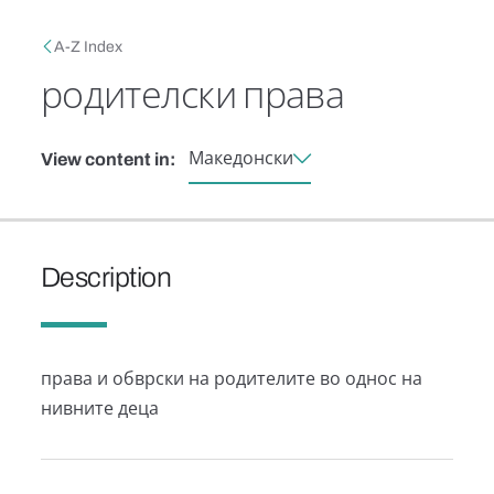
Skip to main content
Breadcrumb
A-Z Index
родителски права
Македонски
View content in:
Description
права и обврски на родителите во однос на
нивните деца