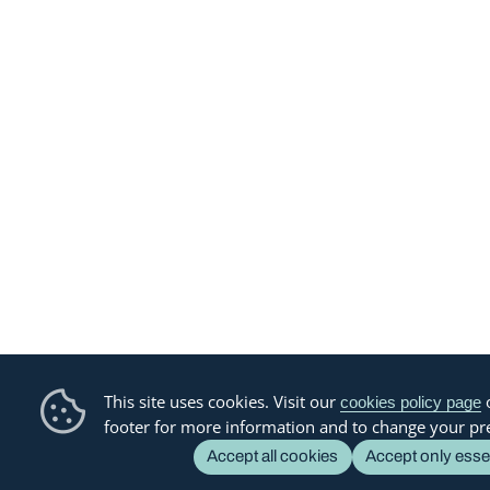
This site uses cookies. Visit our
o
cookies policy page
footer for more information and to change your pr
Accept all cookies
Accept only esse