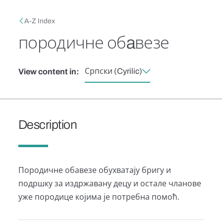
Skip to main content
Breadcrumb
A-Z Index
породичне обaвезе
Српски (Cyrilic)
View content in:
Description
Породичне обавезе обухватају бригу и
подршку за издржавану децу и остале чланове
уже породице којима је потребна помоћ.