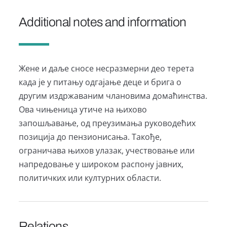
Additional notes and information
Жене и даље сносе несразмерни део терета
када је у питању одгајање деце и брига о
другим издржаваним члановима домаћинства.
Ова чињеница утиче на њихово
запошљавање, од преузимања руководећих
позиција до пензионисања. Такође,
ограничава њихов улазак, учествовање или
напредовање у широком распону јавних,
политичких или културних области.
Relations