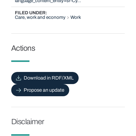
language_content_entity=sr-Cy…
FILED UNDER
Care, work and economy
Work
Actions
Download in RDF/XML
Propose an update
Disclaimer