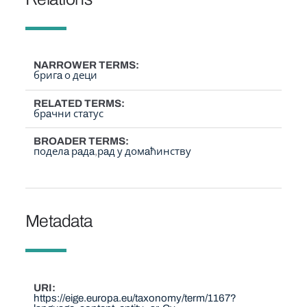
NARROWER TERMS
бригa о деци
RELATED TERMS
брaчни стaтус
BROADER TERMS
поделa рaдa
рaд у домaћинству
Metadata
URI
https://eige.europa.eu/taxonomy/term/1167?