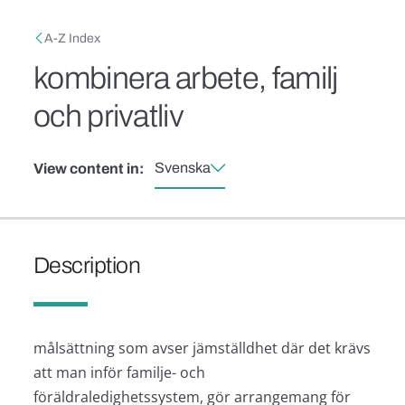
Skip to main content
Breadcrumb
A-Z Index
kombinera arbete, familj
och privatliv
Svenska
View content in:
Description
målsättning som avser jämställdhet där det krävs
att man inför familje- och
föräldraledighetssystem, gör arrangemang för