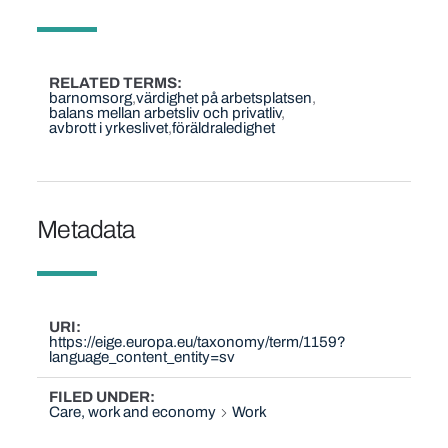
RELATED TERMS
barnomsorg
värdighet på arbetsplatsen
balans mellan arbetsliv och privatliv
avbrott i yrkeslivet
föräldraledighet
Metadata
URI
https://eige.europa.eu/taxonomy/term/1159?
language_content_entity=sv
FILED UNDER
Care, work and economy
Work