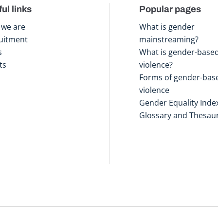
ul links
Popular pages
we are
What is gender
uitment
mainstreaming?
s
What is gender-base
ts
violence?
Forms of gender-bas
violence
Gender Equality Inde
Glossary and Thesau