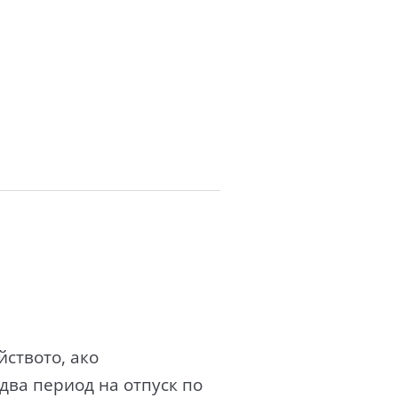
йството, ако
ва период на отпуск по