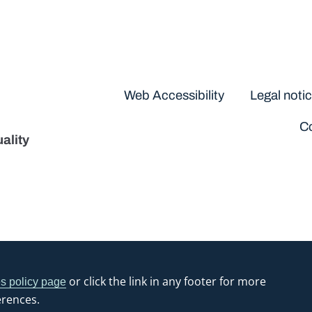
Disclaimers
Web Accessibility
Legal noti
Co
ality
or click the link in any footer for more
s policy page
erences.