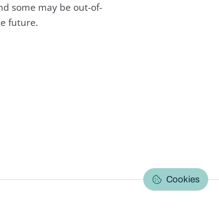
and some may be out-of-
e future.
C
Cookies