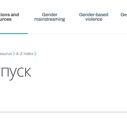
tions and
Gender
Gender-based
Ge
urces
mainstreaming
violence
esaurus
A-Z Index
тпуск