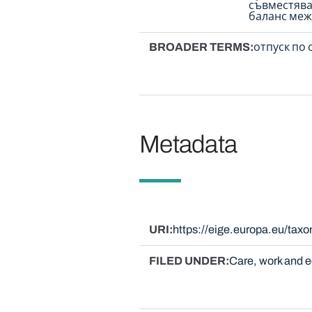
съвместява
баланс меж
BROADER TERMS
отпуск по
Metadata
URI
https://eige.europa.eu/ta
FILED UNDER
Care, work and