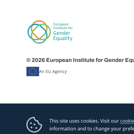
© 2026 European Institute for Gender Equ
An EU Agency
This site uses cookies. Visit our
cookie
information and to change your pref