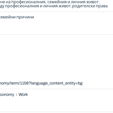
не на професионалния, семейния и личния живот
ду професионалния и личния живот
родителски права
 семейни причини
xonomy/term/1158?language_content_entity=bg
 economy
Work