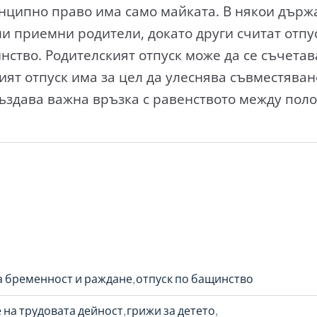
нципно право има само майката. В някои държ
ли приемни родители, докато други считат отпу
нство. Родителският отпуск може да се съчетав
ият отпуск има за цел да улеснява съвместяван
създава важна връзка с равенството между поло
а бременност и раждане
отпуск по бащинство
 на трудовата дейност
грижи за детето