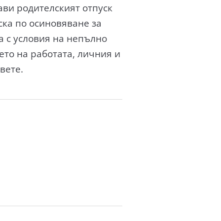
ави родителският отпуск
ска по осиновяване за
а с условия на непълно
ето на работата, личния и
вете.