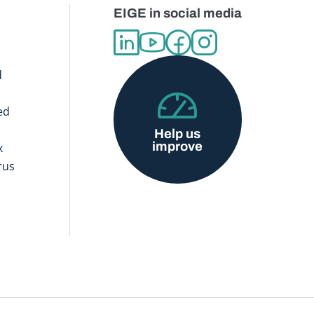
EIGE in social media
d
ed
Help us
improve
x
rus