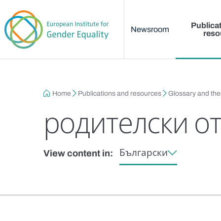
Main menu
Skip to main content
Publica
Newsroom
reso
Breadcrumb
Home
Publications and resources
Glossary and th
родителски о
Български
View content in: