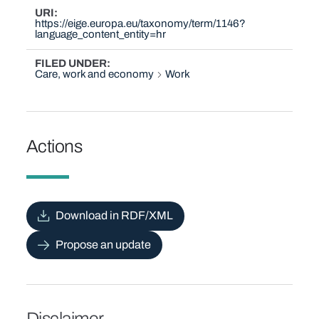
URI
https://eige.europa.eu/taxonomy/term/1146?
language_content_entity=hr
FILED UNDER
Care, work and economy
Work
Actions
Download in RDF/XML
Propose an update
Disclaimer