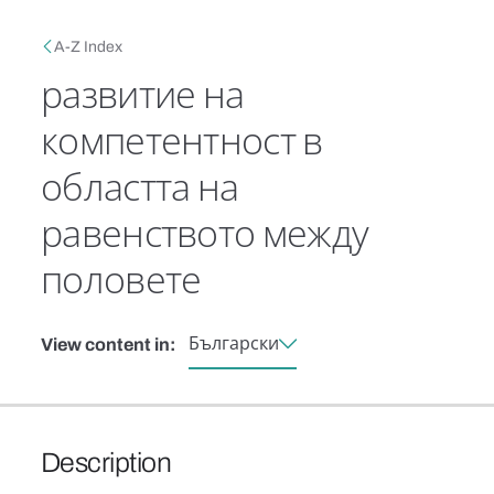
Skip to main content
Breadcrumb
A-Z Index
развитие на
компетентност в
областта на
равенството между
половете
Български
View content in:
Description